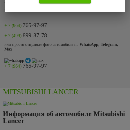
Если по каким-то причинам Вы не смогли оставить заявку на сайте
позвоните нам по телефону:
765-97-97
+ 7 (964)
899-87-78
+ 7 (499)
или просто отправьте фото автомобиля на
WhatsApp, Telegram,
Max
765-97-97
+ 7 (964)
MITSUBISHI LANCER
Информация об автомобиле Mitsubishi
Lancer