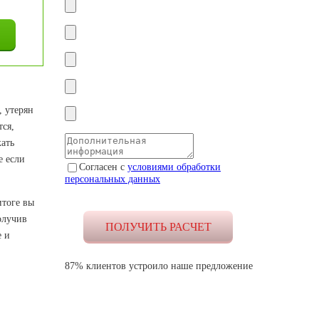
, утерян
тся,
кать
е если
Согласен с
условиями обработки
персональных данных
итоге вы
олучив
е и
87% клиентов устроило наше предложение