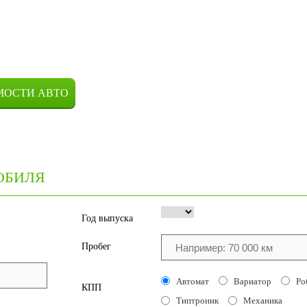
МОСТИ АВТО
ОБИЛЯ
Год выпуска
Пробег
Автомат
Вариатор
Ро
КПП
Типтроник
Механика