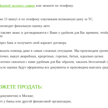
формой экспресс-заявки
или звоните по телефону:
е 15 минут и по телефону озвучиваем возможную цену за ТС.
роизводит финальную оценку авто.
ставляет аванс и договаривается с Вами о удобном для Вас времени, чтоб
ре.
рез банк и получаете свой вариант договора.
оказать помощь даже в самых сложных ситуациях. Мы производим сроч
точно, выкуп аварийных, кредитных, горелых, битых, идеально целых
аточно связаться с нами удобным для Вас образом, заказать бесплатный
осле оценки будут оформлены все документы и произведена выплата сред
ОЖЕТЕ ПРОДАТЬ:
(документов) в Москве;
оге у банка или другой финансовой организации;