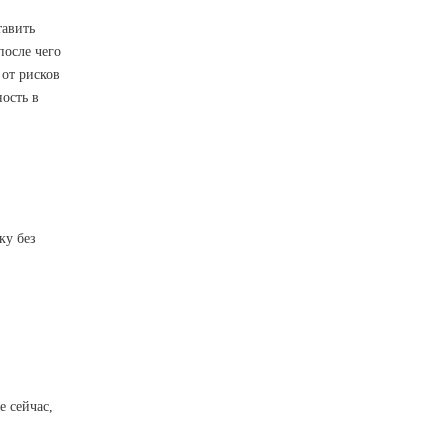
тавить
после чего
 от рисков
ость в
ку без
е сейчас,