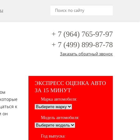
ТЫ
+ 7 (964)
765-97-97
+ 7 (499)
899-87-78
Заказать обратный звонок
ЭКСПРЕСС ОЦЕНКА АВТО
ЗА 15 МИНУТ
жом
 которые
Марка автомобиля:
щаться к
и он
Модель автомобиля:
Год выпуска: