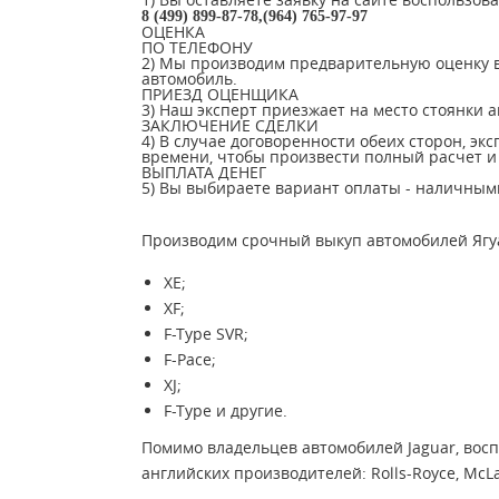
8 (499) 899-87-78,(964) 765-97-97
ОЦЕНКА
ПО ТЕЛЕФОНУ
2) Мы производим предварительную оценку в
автомобиль.
ПРИЕЗД ОЦЕНЩИКА
3) Наш эксперт приезжает на место стоянки 
ЗАКЛЮЧЕНИЕ СДЕЛКИ
4) В случае договоренности обеих сторон, эк
времени, чтобы произвести полный расчет и 
ВЫПЛАТА ДЕНЕГ
5) Вы выбираете вариант оплаты - наличными
Производим срочный выкуп автомобилей Ягуа
XE;
XF;
F-Type SVR;
F-Pace;
XJ;
F-Type и другие.
Помимо владельцев автомобилей Jaguar, восп
английских производителей: Rolls-Royce, McLare