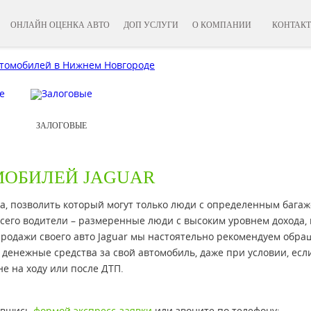
ОНЛАЙН ОЦЕНКА АВТО
ДОП УСЛУГИ
О КОМПАНИИ
КОНТАК
ЗАЛОГОВЫЕ
МОБИЛЕЙ JAGUAR
са, позволить который могут только люди с определенным бага
сего водители – размеренные люди с высоким уровнем дохода,
продажи своего авто Jaguar мы настоятельно рекомендуем обра
 денежные средства за свой автомобиль, даже при условии, есл
не на ходу или после ДТП.
вавшись
формой экспресс-заявки
или звоните по телефону: